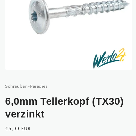
Medien
1
in
Modal
Schrauben-Paradies
öffnen
6,0mm Tellerkopf (TX30)
verzinkt
Normaler
€5,99 EUR
Preis