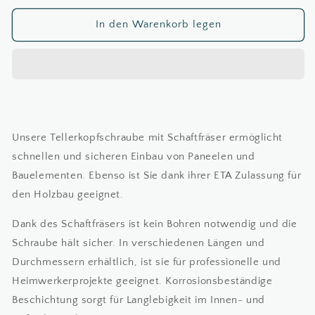
Menge
Menge
für
für
In den Warenkorb legen
6,0mm
6,0mm
Tellerkopf
Tellerkopf
(TX30)
(TX30)
verzinkt
verzinkt
Unsere Tellerkopfschraube mit Schaftfräser ermöglicht
schnellen und sicheren Einbau von Paneelen und
Bauelementen. Ebenso ist Sie dank ihrer ETA Zulassung für
den Holzbau geeignet.
Dank des Schaftfräsers ist kein Bohren notwendig und die
Schraube hält sicher. In verschiedenen Längen und
Durchmessern erhältlich, ist sie für professionelle und
Heimwerkerprojekte geeignet. Korrosionsbeständige
Beschichtung sorgt für Langlebigkeit im Innen- und